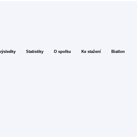
výsledky
Statistiky
O spolku
Ke stažení
Biatlon